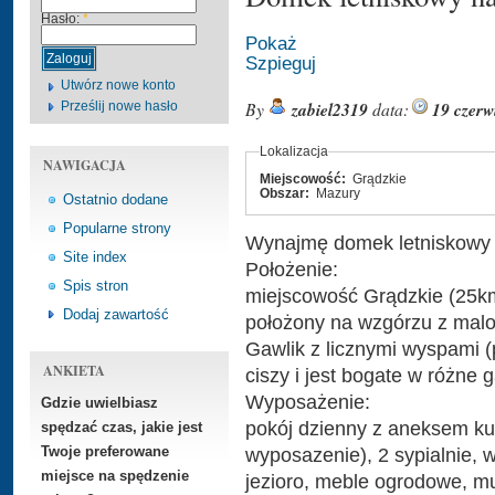
Hasło:
*
Pokaż
Szpieguj
Utwórz nowe konto
By
zabiel2319
data:
19 czerw
Prześlij nowe hasło
Lokalizacja
NAWIGACJA
Miejscowość:
Grądzkie
Obszar:
Mazury
Ostatnio dodane
Popularne strony
Wynajmę domek letniskowy
Site index
Położenie:
Spis stron
miejscowość Grądzkie (25k
Dodaj zawartość
położony na wzgórzu z malo
Gawlik z licznymi wyspami (p
ANKIETA
ciszy i jest bogate w różne
Wyposażenie:
Gdzie uwielbiasz
pokój dzienny z aneksem k
spędzać czas, jakie jest
wyposazenie), 2 sypialnie, 
Twoje preferowane
miejsce na spędzenie
jezioro, meble ogrodowe, mu