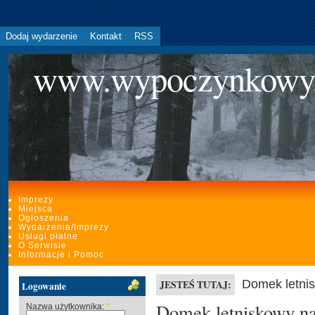
Dodaj wydarzenie
Kontakt
RSS
www.wypoczynkowy
Imprezy
Miejsca
Ogłoszenia
Wydarzenia/Imprezy
Usługi płatne
O Serwisie
Informacje i Pomoc
Domek letni
JESTEŚ TUTAJ:
Logowanie
Domek letniskowy n
Nazwa użytkownika:
*