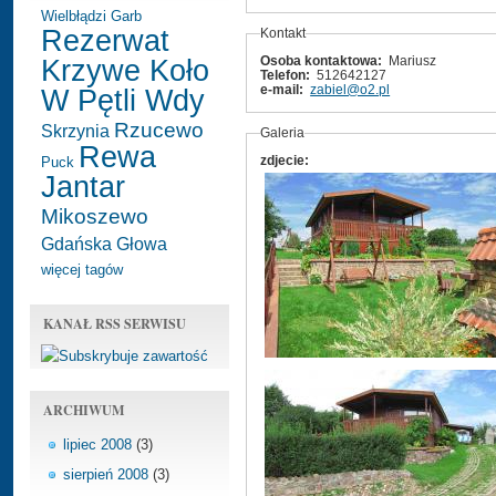
Wielbłądzi Garb
Rezerwat
Kontakt
Osoba kontaktowa:
Mariusz
Krzywe Koło
Telefon:
512642127
e-mail:
zabiel@o2.pl
W Pętli Wdy
Rzucewo
Skrzynia
Galeria
Rewa
zdjecie:
Puck
Jantar
Mikoszewo
Gdańska Głowa
więcej tagów
KANAŁ RSS SERWISU
ARCHIWUM
lipiec 2008
(3)
sierpień 2008
(3)