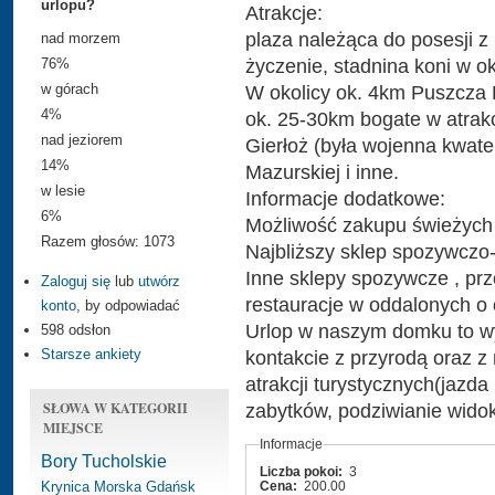
urlopu?
Atrakcje:
plaza należąca do posesji z
nad morzem
życzenie, stadnina koni w ok
76%
W okolicy ok. 4km Puszcza B
w górach
4%
ok. 25-30km bogate w atrakc
nad jeziorem
Gierłoż (była wojenna kwat
14%
Mazurskiej i inne.
w lesie
Informacje dodatkowe:
6%
Możliwość zakupu świeżych j
Razem głosów: 1073
Najbliższy sklep spozywczo
Inne sklepy spozywcze , prz
Zaloguj się
lub
utwórz
restauracje w oddalonych 
konto
, by odpowiadać
Urlop w naszym domku to wy
598 odsłon
kontakcie z przyrodą oraz z
Starsze ankiety
atrakcji turystycznych(jazda
SŁOWA W KATEGORII
zabytków, podziwianie wido
MIEJSCE
Informacje
Bory Tucholskie
Liczba pokoi:
3
Krynica Morska
Gdańsk
Cena:
200.00