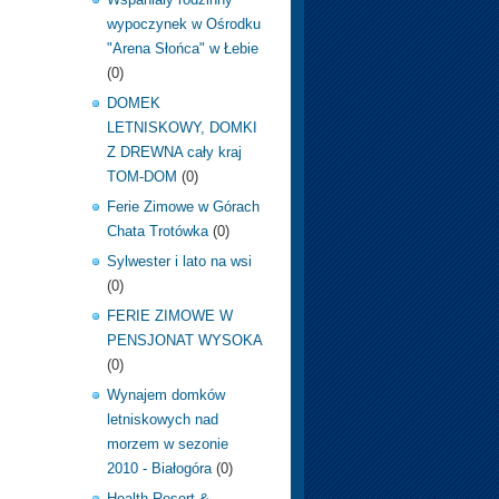
wypoczynek w Ośrodku
"Arena Słońca" w Łebie
(0)
DOMEK
LETNISKOWY, DOMKI
Z DREWNA cały kraj
TOM-DOM
(0)
Ferie Zimowe w Górach
Chata Trotówka
(0)
Sylwester i lato na wsi
(0)
FERIE ZIMOWE W
PENSJONAT WYSOKA
(0)
Wynajem domków
letniskowych nad
morzem w sezonie
2010 - Białogóra
(0)
Health Resort &