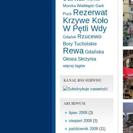
Morska
Wielbłądzi Garb
Rezerwat
Puck
Krzywe Koło
W Pętli Wdy
Rzucewo
Gdańsk
Bory Tucholskie
Rewa
Gdańska
Głowa
Skrzynia
więcej tagów
KANAŁ RSS SERWISU
ARCHIWUM
lipiec 2008
(3)
sierpień 2008
(3)
październik 2008
(11)