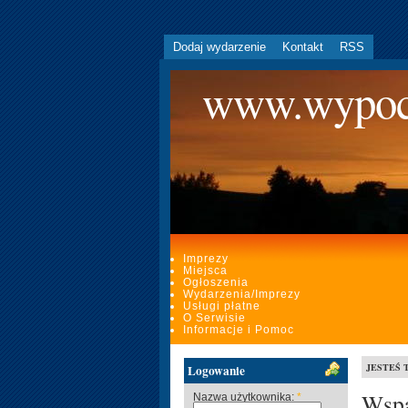
Dodaj wydarzenie
Kontakt
RSS
www.wypoc
Imprezy
Miejsca
Ogłoszenia
Wydarzenia/Imprezy
Usługi płatne
O Serwisie
Informacje i Pomoc
JESTEŚ 
Logowanie
Wspa
Nazwa użytkownika:
*