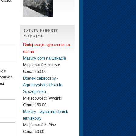
OSTATNIE OFERTY
WYNAJMU
Dodaj swoje ogłoszenie za
darmo !
Mazury dom na wakacje
Miejscowość:
stacze
koje
Cena:
450.00
owanych
Domek całoroczny -
est
Agroturystyka Urszula
Szczepińska.
Miejscowość:
Wycinki
Cena:
150.00
Mazury - wynajmę domek
letniskowy
Miejscowość:
Pisz
Cena:
50.00