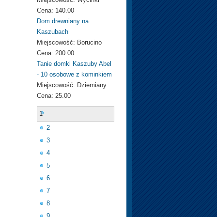
Cena:
140.00
Dom drewniany na
Kaszubach
Miejscowość:
Borucino
Cena:
200.00
Tanie domki Kaszuby Abel
- 10 osobowe z kominkiem
Miejscowość:
Dziemiany
Cena:
25.00
1
2
3
4
5
6
7
8
9