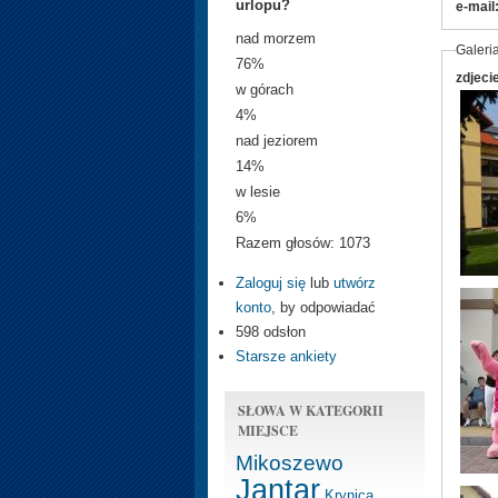
urlopu?
e-mail
nad morzem
Galeri
76%
zdjeci
w górach
4%
nad jeziorem
14%
w lesie
6%
Razem głosów: 1073
Zaloguj się
lub
utwórz
konto
, by odpowiadać
598 odsłon
Starsze ankiety
SŁOWA W KATEGORII
MIEJSCE
Mikoszewo
Jantar
Krynica