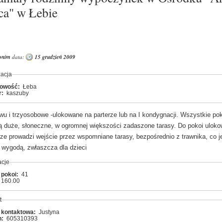
ca" w Łebie
onim
data:
15 grudzień 2009
zacja
cowość:
Łeba
r:
kaszuby
wu i trzyosobowe -ulokowane na parterze lub na I kondygnacji. Wszystkie po
ą duże, słoneczne, w ogromnej większości zadaszone tarasy. Do pokoi ulok
rze prowadzi wejście przez wspomniane tarasy, bezpośrednio z trawnika, co j
wygodą, zwłaszcza dla dzieci
acje
 pokoi:
41
160.00
t
 kontaktowa:
Justyna
n:
605310393