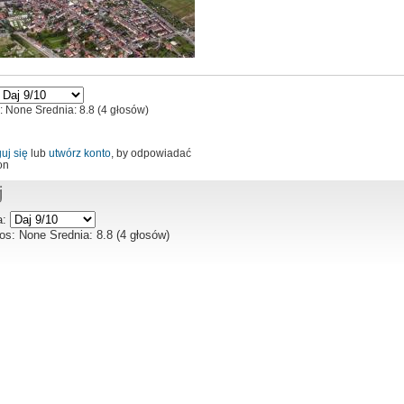
s:
None
Srednia:
8.8
(
4
głosów)
uj się
lub
utwórz konto
, by odpowiadać
on
j
a:
łos:
None
Srednia:
8.8
(
4
głosów)