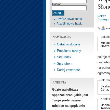
Słoń
Hasło:
*
Pokaż
Utwórz nowe konto
Szpieguj
Prześlij nowe hasło
By
an
NAWIGACJA
Lokali
Miejs
Ostatnio dodane
Obsza
Popularne strony
pokoje d
Site index
posiadaj
Spis stron
na parte
Dodaj zawartość
ogromną 
Inform
ANKIETA
Liczba
Gdzie uwielbiasz
Cena:
spędzać czas, jakie jest
Kontak
Twoje preferowane
Osoba
miejsce na spędzenie
Telefo