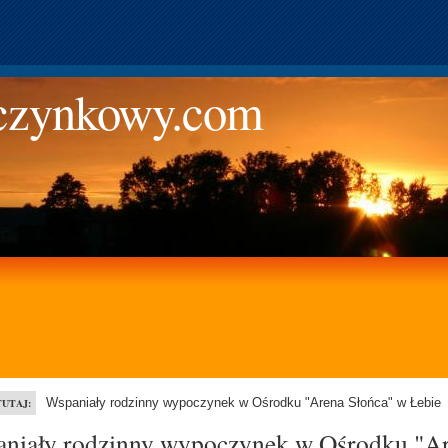
zynkowy.com
Wspaniały rodzinny wypoczynek w Ośrodku "Arena Słońca" w Łebie
TUTAJ:
niały rodzinny wypoczynek w Ośrodku "A