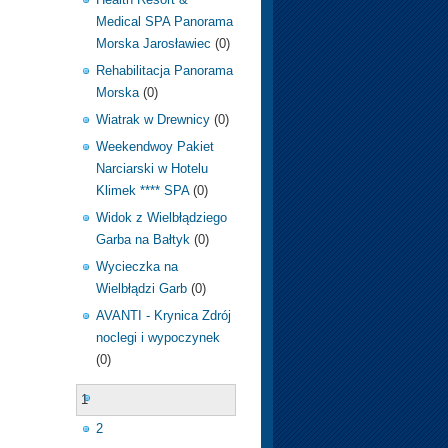
Medical SPA Panorama
Morska Jarosławiec
(0)
Rehabilitacja Panorama
Morska
(0)
Wiatrak w Drewnicy
(0)
Weekendwoy Pakiet
Narciarski w Hotelu
Klimek **** SPA
(0)
Widok z Wielbłądziego
Garba na Bałtyk
(0)
Wycieczka na
Wielbłądzi Garb
(0)
AVANTI - Krynica Zdrój
noclegi i wypoczynek
(0)
1
2