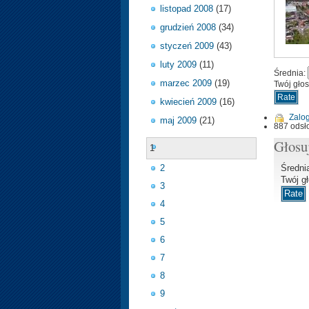
listopad 2008
(17)
grudzień 2008
(34)
styczeń 2009
(43)
luty 2009
(11)
Średnia:
marzec 2009
(19)
Twój gło
kwiecień 2009
(16)
Zalog
maj 2009
(21)
887 odsł
Głosu
1
2
Średni
Twój g
3
4
5
6
7
8
9