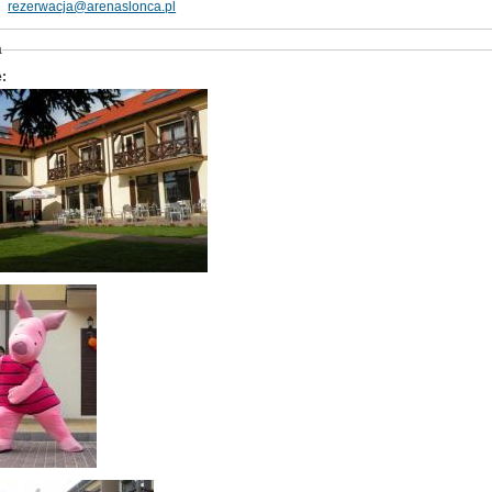
:
rezerwacja@arenaslonca.pl
a
e: