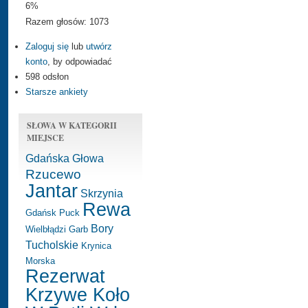
6%
Razem głosów: 1073
Zaloguj się
lub
utwórz
konto
, by odpowiadać
598 odsłon
Starsze ankiety
SŁOWA W KATEGORII
MIEJSCE
Gdańska Głowa
Rzucewo
Jantar
Skrzynia
Rewa
Gdańsk
Puck
Bory
Wielbłądzi Garb
Tucholskie
Krynica
Morska
Rezerwat
Krzywe Koło