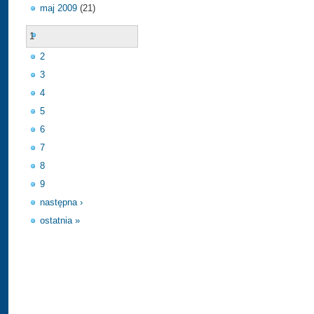
maj 2009
(21)
1
2
3
4
5
6
7
8
9
następna ›
ostatnia »