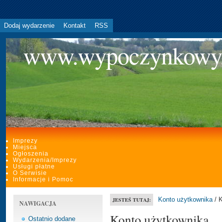
Dodaj wydarzenie
Kontakt
RSS
www.wypoczynkowy
Imprezy
Miejsca
Ogłoszenia
Wydarzenia/Imprezy
Usługi płatne
O Serwisie
Informacje i Pomoc
Konto użytkownika
/ 
JESTEŚ TUTAJ:
NAWIGACJA
Konto użytkownika
Ostatnio dodane