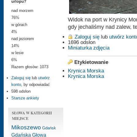
urlopu?
nad morzem
76%
Widok na port w Krynicy Mor
w górach
gdy jechaliśmy nad zalew, t
4%
Zaloguj się
lub
utwórz kont
nad jeziorem
1696 odsłon
14%
Miniaturka zdjęcia
w lesie
6%
Etykietowanie
Razem głosów: 1073
Krynica Morska
Krynica Morska
Zaloguj się
lub
utwórz
konto
, by odpowiadać
598 odsłon
Starsze ankiety
SŁOWA W KATEGORII
MIEJSCE
Mikoszewo
Gdańsk
Gdańska Głowa