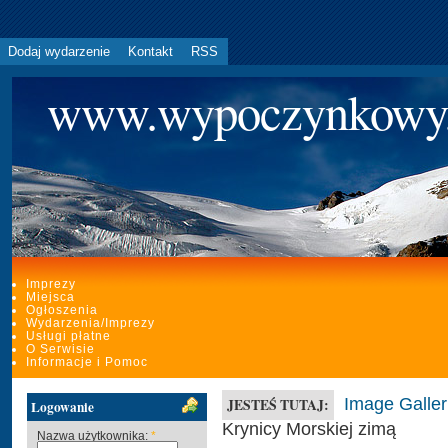
Dodaj wydarzenie
Kontakt
RSS
www.wypoczynkowy
Imprezy
Miejsca
Ogłoszenia
Wydarzenia/Imprezy
Usługi płatne
O Serwisie
Informacje i Pomoc
Image Galler
JESTEŚ TUTAJ:
Logowanie
Krynicy Morskiej zimą
Nazwa użytkownika:
*