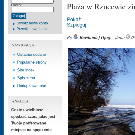
Plaża w Rzucewie z
Hasło:
*
Pokaż
Utwórz nowe konto
Szpieguj
Prześlij nowe hasło
By
Bartłomiej Opaj...
data:
0
NAWIGACJA
Ostatnio dodane
Popularne strony
Site index
Spis stron
Dodaj zawartość
ANKIETA
Gdzie uwielbiasz
spędzać czas, jakie jest
Twoje preferowane
miejsce na spędzenie