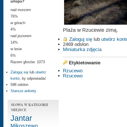
urlopu?
nad morzem
76%
w górach
Plaża w Rzucewie zimą.
4%
nad jeziorem
Zaloguj się
lub
utwórz kont
14%
2469 odsłon
Miniaturka zdjęcia
w lesie
6%
Razem głosów: 1073
Etykietowanie
Rzucewo
Zaloguj się
lub
utwórz
Rzucewo
konto
, by odpowiadać
598 odsłon
Starsze ankiety
SŁOWA W KATEGORII
MIEJSCE
Jantar
Mikoszewo