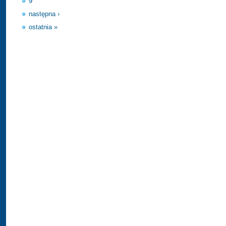
9
następna ›
ostatnia »