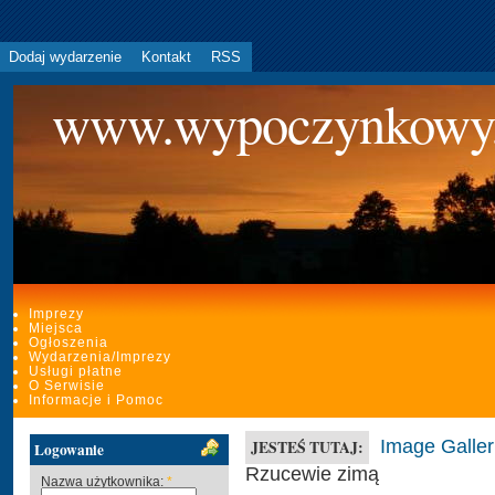
Dodaj wydarzenie
Kontakt
RSS
www.wypoczynkowy
Imprezy
Miejsca
Ogłoszenia
Wydarzenia/Imprezy
Usługi płatne
O Serwisie
Informacje i Pomoc
Image Galler
JESTEŚ TUTAJ:
Logowanie
Rzucewie zimą
Nazwa użytkownika:
*